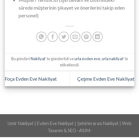
sürede müşterinin şikayet ve önerilerini takip eden
personel)
Bu gönderi
Nakliyat
’ te gönderildi ve
urla evden eve
,
urla nakliyat
’ te
etiketlendi.
Foça Evden Eve Nakliyat
Çeşme Evden Eve Nakliyat
İzmir Nakliyat | Evden Eve Nakliyat | Şehirlerarası Nakliyat | Web
Tasarım & SEO
-ASIM-