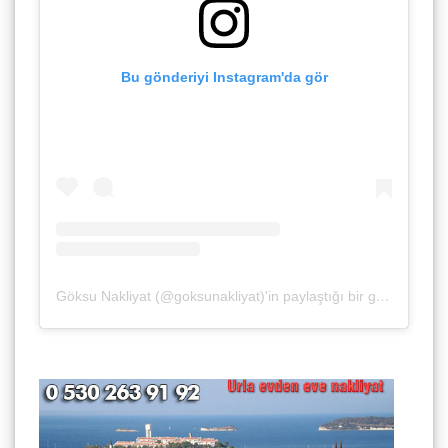
Bu gönderiyi Instagram'da gör
Göksu Nakliyat (@goksunakliyat)'in paylaştığı bir gönderi