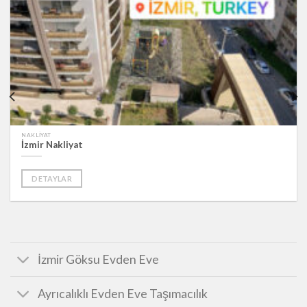
Başta İzmir ve ilçeleri olmak üzere, Türkiye’nin her yerine
Sigortalı taşımacılık hizmeti vermekteyiz.
HIZMET BÖLGELERIMIZ
NAKLIYAT
İzmir Nakliyat