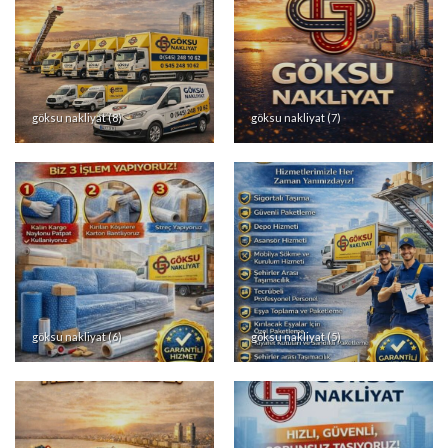
Goksu evden eve
asansorlu nakliyat
göksu nakliyat (8)
göksu nakliyat (7)