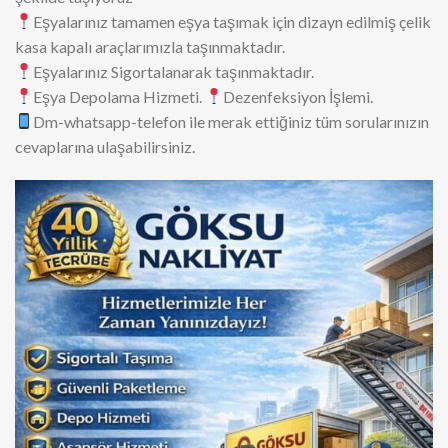
ve ambalajlıyoruz.
Mobilyalarınızı uzman tarafından demonte-monte
ediyoruz
Beyaz eşyalarınızı söküp,kurulumunu yapıyoruz
Tüm eşyalarınızı en ufak ayrıntısına kadar topluyor,
güvenle taşıyoruz
Mobil ve portatif asansörümüzle eşyanızı sorunsuz
şekilde taşıyoruz
Eşyalarınız tamamen eşya taşımak için dizayn edilmiş çelik
kasa kapalı araçlarımızla taşınmaktadır.
Eşyalarınız Sigortalanarak taşınmaktadır.
Eşya Depolama Hizmeti.
Dezenfeksiyon İşlemi.
Dm-whatsapp-telefon ile merak ettiğiniz tüm sorularınızın
cevaplarına ulaşabilirsiniz.