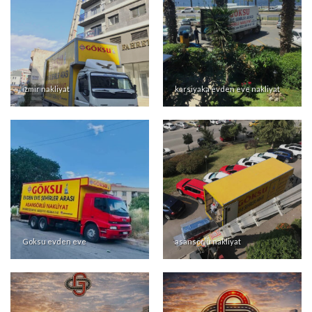
asansorlu nakliyat 2
ambalajlama 1
izmir nakliyat
karsiyaka evden eve nakliyat