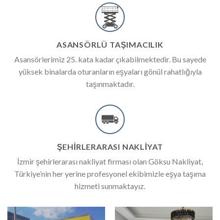
SİGORTALI NAKLİYE
İzmir sigortalı nakliyat hizmetimiz ile eşyalarınız taşınırken
herhangibir kırılma veya zarar görme olasılığına karşı
sigortalanmaktadır.
ASANSÖRLÜ TAŞIMACILIK
Asansörlerimiz 25. kata kadar çıkabilmektedir. Bu sayede
yüksek binalarda oturanların eşyaları gönül rahatlığıyla
taşınmaktadır.