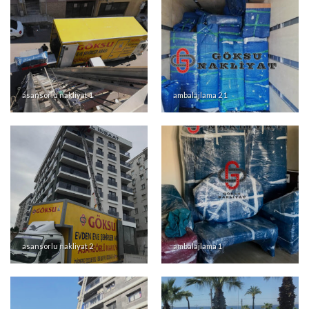
konak evden eve nakliyat
ambalajlama 3
asansorlu nakliyat 1
ambalajlama 2 1