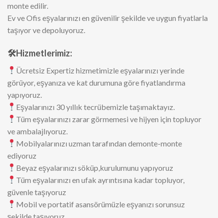
nasıl taşıdığına daha yakından tanık olmak için instagram
sayfamızı ziyaret edebilirsiniz.
İzmir Evden Eve Asansörlü Taşımacılık.
Üç’e Beş’e bakmayın, keyfinize bakın.
İzmir evden eve huzurlu taşımacılık.
Her türlü mobilyanız profesyonel bir şekilde demonte ve
monte edilir.
Ev ve Ofis eşyalarınızı en güvenilir şekilde ve uygun fiyatlarla
taşıyor ve depoluyoruz.
🛠
Hizmetlerimiz
:
Ücretsiz Expertiz hizmetimizle eşyalarınızı yerinde
görüyor, eşyanıza ve kat durumuna göre fiyatlandırma
yapıyoruz.
Eşyalarınızı 30 yıllık tecrübemizle taşımaktayız.
Tüm eşyalarınızı zarar görmemesi ve hijyen için topluyor