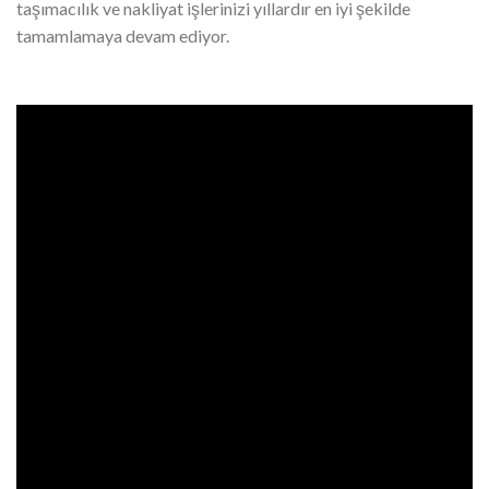
alanında bulunmasanız dahi her aşamayı takip
edebilirsiniz.
Göksu
İzmir Evden Eve Nakliyat
, kapsamlı
sigorta ve sözleşme hizmeti ile siz değerli müşterilerimizin
tüm haklarını ve eşyalarınızı güvence altına alıyor. Güler yüzlü,
temiz, hakkaniyetli ve ciddi iş anlayışını profesyonel iş
ekipmanı ile birleştiren
İzmir Göksu Nakliyat
, yeni nesil
teknolojik teleskopik ve hidrolik mobil asansörler ile
taşımacılık ve nakliyat işlerinizi yıllardır en iyi şekilde
tamamlamaya devam ediyor.