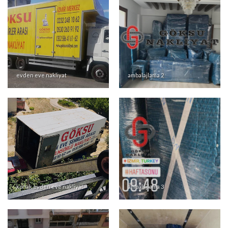
ŞEHİRLERARASI NAKLİYAT
İzmir şehirlerarası nakliyat firması olan Göksu Nakliyat,
Türkiye’nin her yerine profesyonel ekibimizle eşya taşıma
hizmeti sunmaktayız.
evden eve nakliyat
ambalajlama 2