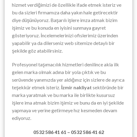
hizmet verdiğimizi de özellikle ifade etmek isteriz ve
bu da sizleri firmamıza daha yakın hale getirecektir
diye düşünüyoruz. Başarılı işlere imza atmak bizim
işimiz ve bu konuda en iyisini sunmaya gayret
gösteriyoruz. İncelemelerinizi ofislerimiz üzerinden
yapabilir ya da dilerseniz web sitemize detaylı bir
şekilde göz atabilirsiniz.
Profesyonel taşımacılık hizmetleri denilince akla ilk
gelen marka olmak adına bir yola çıktık ve bu
serüvende yanımızda yer aldığınız için sizlere de ayrıca
teşekkür etmek isteriz.
İzmir nakliyat
sektöründe bir
marka yaratmak ve bu marka ile birlikte kusursuz
işlere ima atmak bizim işimiz ve bunu da en iyi şekilde
yapmaya ve yerine getirmeye hız kesmeden devam
ediyoruz.
0532 586 41 61 – 0532 586 41 62