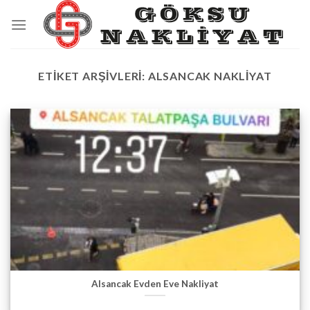
Skip
to
content
ETIKET ARŞIVLERI:
ALSANCAK NAKLIYAT
Alsancak Evden Eve Nakliyat